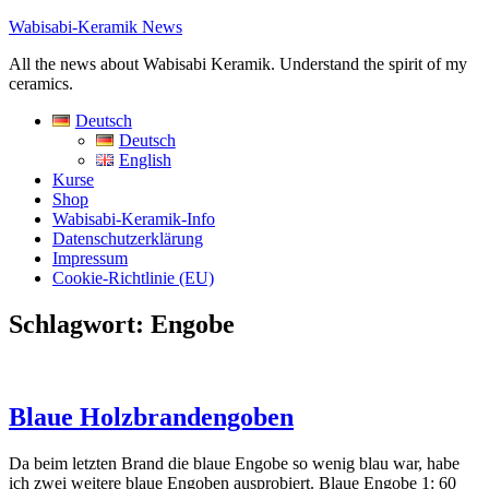
Wabisabi-Keramik News
All the news about Wabisabi Keramik. Understand the spirit of my
ceramics.
Deutsch
Deutsch
English
Kurse
Shop
Wabisabi-Keramik-Info
Datenschutzerklärung
Impressum
Cookie-Richtlinie (EU)
Schlagwort:
Engobe
Blaue Holzbrandengoben
Da beim letzten Brand die blaue Engobe so wenig blau war, habe
ich zwei weitere blaue Engoben ausprobiert. Blaue Engobe 1: 60