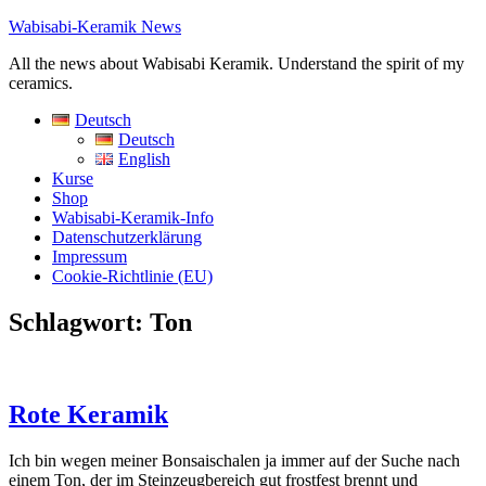
Wabisabi-Keramik News
All the news about Wabisabi Keramik. Understand the spirit of my
ceramics.
Deutsch
Deutsch
English
Kurse
Shop
Wabisabi-Keramik-Info
Datenschutzerklärung
Impressum
Cookie-Richtlinie (EU)
Schlagwort:
Ton
Rote Keramik
Ich bin wegen meiner Bonsaischalen ja immer auf der Suche nach
einem Ton, der im Steinzeugbereich gut frostfest brennt und